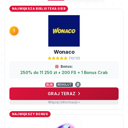
NAJWIĘKSZA BIBLIOTEKA GIER
1
Wonaco
(10/10)
Bonus:
250% do 11 250 zł + 200 FS + 1 Bonus Crab
BLIK
REVOLUT
GRAJ TERAZ
Więcej informacji
NAJWIĘKSZY BONUS
DLACZEGO POLECAMY
RTP: 96%