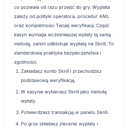
co pozwala od razu przejść do gry. Wypłata
zależy od polityki operatora, procedur AML
oraz kompletności Twojej weryfikacji. Część
kasyn wymaga wcześniejszej wpłaty tą samą
metodą, zanim odblokuje wypłatę na Skrill. To
standardowa praktyka bezpieczeństwa i
zgodności.
Zakładasz konto Skrill i przechodzisz
podstawową weryfikację.
W kasynie wybierasz Skrill jako metodę
wpłaty.
Potwierdzasz transakcję w panelu Skrill.
Po grze składasz zlecenie wypłaty i