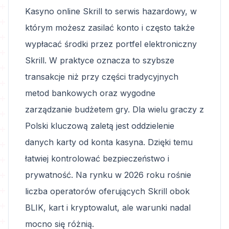
Kasyno online Skrill to serwis hazardowy, w
którym możesz zasilać konto i często także
wypłacać środki przez portfel elektroniczny
Skrill. W praktyce oznacza to szybsze
transakcje niż przy części tradycyjnych
metod bankowych oraz wygodne
zarządzanie budżetem gry. Dla wielu graczy z
Polski kluczową zaletą jest oddzielenie
danych karty od konta kasyna. Dzięki temu
łatwiej kontrolować bezpieczeństwo i
prywatność. Na rynku w 2026 roku rośnie
liczba operatorów oferujących Skrill obok
BLIK, kart i kryptowalut, ale warunki nadal
mocno się różnią.