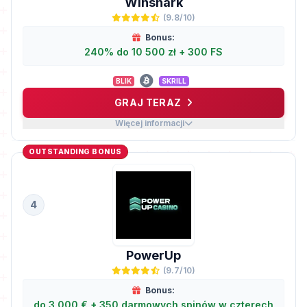
Winshark
Przetwarzanie wypłat może trwać dłużej niż oczekiwano
(9.8/10)
Bonus:
240% do 10 500 zł + 300 FS
BLIK
SKRILL
GRAJ TERAZ
Więcej informacji
OUTSTANDING BONUS
DLACZEGO POLECAMY
RTP: 96%
Minimalny depozyt: 10 zł
Czas wypłaty: 1–24 godziny
4
Gry kasynowe: 7000+
WARTO WIEDZIEĆ
PowerUp
Obsługa klienta nie zawsze jest dostępna 24/7.
(9.7/10)
Bonus:
do 3 000 € + 350 darmowych spinów w czterech