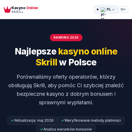
Kasyno
Online
PL
18+
SKRILL
RANKING 2026
Najlepsze
kasyno online
Skrill
w Polsce
Porównaliśmy oferty operatorów, którzy
obsługują
Skrill
, aby pomóc Ci szybciej znaleźć
bezpieczne kasyno z dobrym bonusem i
sprawnymi wypłatami.
Aktualizacja: maj 2026
Weryfikowane metody płatności
Analiza warunków bonusów