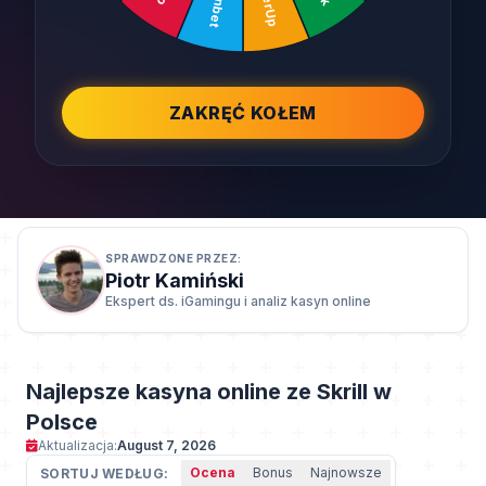
ZAKRĘĆ KOŁEM
SPRAWDZONE PRZEZ:
Piotr Kamiński
Ekspert ds. iGamingu i analiz kasyn online
Najlepsze kasyna online ze Skrill w
Polsce
Aktualizacja:
August 7, 2026
Ocena
Bonus
Najnowsze
SORTUJ WEDŁUG: