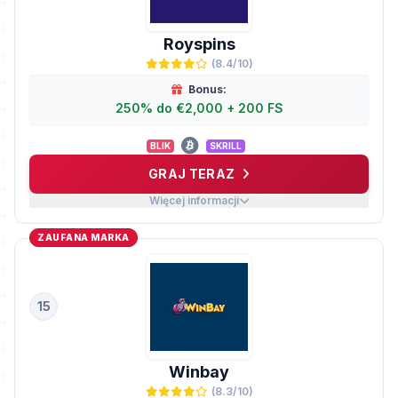
WARTO WIEDZIEĆ
Royspins
Interface can feel cluttered
(8.4/10)
Bonus:
250% do €2,000 + 200 FS
BLIK
SKRILL
GRAJ TERAZ
Więcej informacji
ZAUFANA MARKA
DLACZEGO POLECAMY
RTP: 96%
Min Deposit: 5 zł
Payout speed: Under 1 hour
15
Casino Games: 5500+
WARTO WIEDZIEĆ
Winbay
Limited live dealer games
(8.3/10)