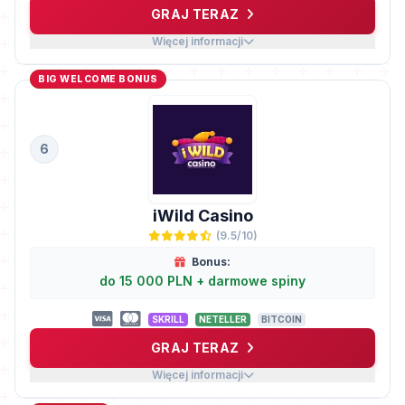
GRAJ TERAZ
Więcej informacji
BIG WELCOME BONUS
DLACZEGO POLECAMY
Obsługa kont w PLN
Duży wybór gier kasynowych i gier na żywo
Obsługa tradycyjnych płatności i kryptowalut
6
WARTO WIEDZIEĆ
Działa na licencji Curaçao zamiast polskiej licencji
iWild Casino
(9.5/10)
Bonus:
do 15 000 PLN + darmowe spiny
SKRILL
NETELLER
BITCOIN
GRAJ TERAZ
Więcej informacji