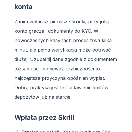
konta
Zanim wpłacisz pierwsze środki, przygotuj
konto gracza i dokumenty do KYC. W
nowoczesnych kasynach proces trwa kilka
minut, ale pełna weryfikacja może potrwać
dłużej. Uzupełnij dane zgodnie z dokumentem
tożsamości, ponieważ rozbieżności to
najczęstsza przyczyna opóźnień wypłat.
Dobrą praktyką jest też ustawienie limitów
depozytów już na starcie.
Wpłata przez Skrill