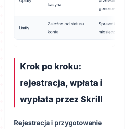
Opłaty
przewalutowan
kasyna
generować kos
Zależne od statusu
Sprawdź limity 
Limity
konta
miesięczne
Krok po kroku:
rejestracja, wpłata i
wypłata przez Skrill
Rejestracja i przygotowanie