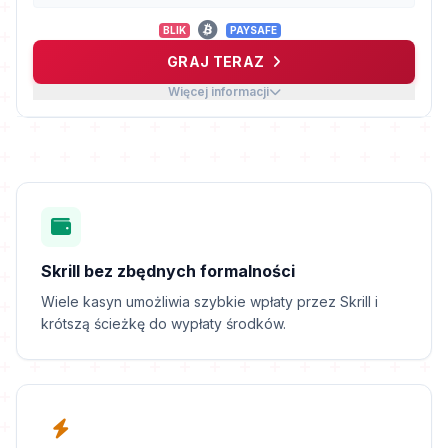
BLIK
PAYSAFE
GRAJ TERAZ
Więcej informacji
DLACZEGO POLECAMY
RTP: 96%
Min Deposit: 10 zł
Payout speed: 1-24 hours
Casino Games: 5000+
WARTO WIEDZIEĆ
Skrill bez zbędnych formalności
Design may not appeal to all
Wiele kasyn umożliwia szybkie wpłaty przez Skrill i
krótszą ścieżkę do wypłaty środków.