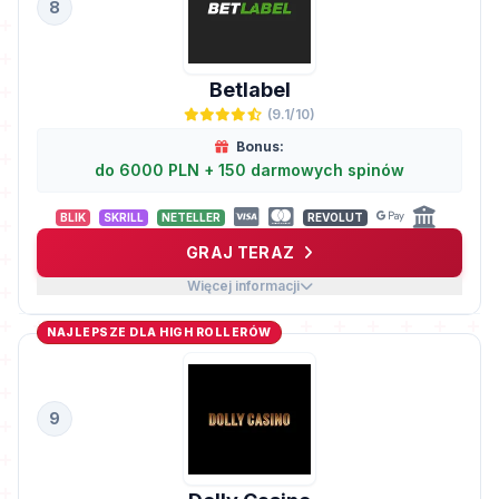
8
WARTO WIEDZIEĆ
Mniejszy wybór płatności kryptowalutowych
Betlabel
(9.1/10)
Bonus:
do 6000 PLN + 150 darmowych spinów
BLIK
SKRILL
NETELLER
REVOLUT
GRAJ TERAZ
Więcej informacji
NAJLEPSZE DLA HIGH ROLLERÓW
DLACZEGO POLECAMY
Atrakcyjna oferta dla nowych graczy
Dobre rozwiązanie dla graczy preferujących płatności e-
portfelami
9
WARTO WIEDZIEĆ
Wymagania dotyczące obrotu bonusem mogą być wysokie