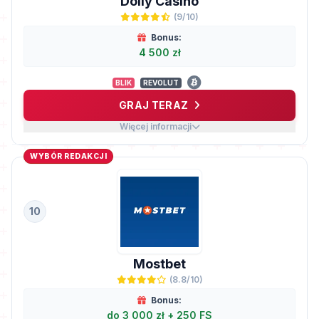
Dolly Casino
(9/10)
Bonus:
4 500 zł
BLIK
REVOLUT
GRAJ TERAZ
Więcej informacji
WYBÓR REDAKCJI
DLACZEGO POLECAMY
RTP: 96%
Minimalny depozyt: 20 zł
Czas wypłaty: do 24 godzin
10
Gry kasynowe: 5500+
WARTO WIEDZIEĆ
Mostbet
Brak darmowych spinów w bonusie powitalnym
(8.8/10)
Bonus:
do 3 000 zł + 250 FS