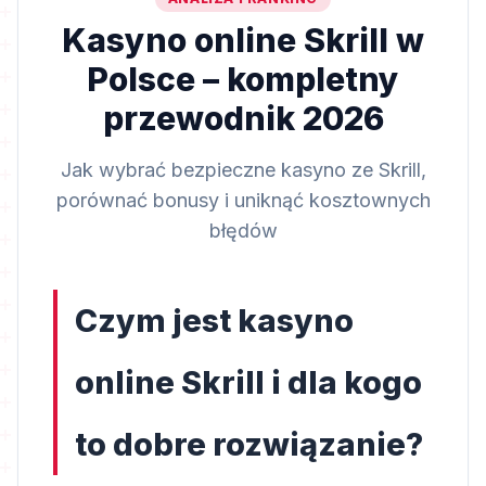
Kasyno online Skrill w
Polsce – kompletny
przewodnik 2026
Jak wybrać bezpieczne kasyno ze Skrill,
porównać bonusy i uniknąć kosztownych
błędów
Czym jest kasyno
online Skrill i dla kogo
to dobre rozwiązanie?