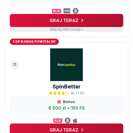
BLIK
GRAJ TERAZ
Więcej informacji
TOP BONUS POWITALNY
DLACZEGO POLECAMY
RTP: 97%
Minimalny depozyt: 10 zł
Czas wypłaty: 1–24 godziny
11
Gry kasynowe: 6000+
WARTO WIEDZIEĆ
SpinBetter
Skomplikowane warunki bonusu
(8.7/10)
Bonus:
6 500 zł + 150 FS
BLIK
GRAJ TERAZ