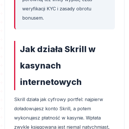
weryfikacji KYC i zasady obrotu
bonusem.
Jak działa Skrill w
kasynach
internetowych
Skrill działa jak cyfrowy portfel: najpierw
doładowujesz konto Skrill, a potem
wykonujesz płatność w kasynie. Wpłata
zwykle księgowana jest niemal natychmiast,