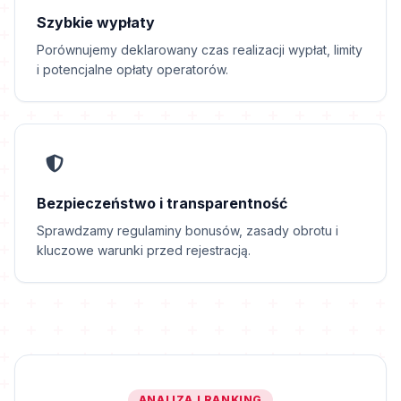
Szybkie wypłaty
Porównujemy deklarowany czas realizacji wypłat, limity
i potencjalne opłaty operatorów.
Bezpieczeństwo i transparentność
Sprawdzamy regulaminy bonusów, zasady obrotu i
kluczowe warunki przed rejestracją.
ANALIZA I RANKING