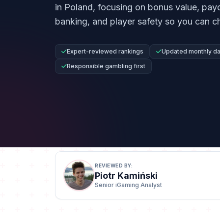
in Poland, focusing on
bonus value, payo
banking, and player safety
so you can ch
Expert-reviewed rankings
Updated monthly da
Responsible gambling first
REVIEWED BY:
Piotr Kamiński
Senior iGaming Analyst