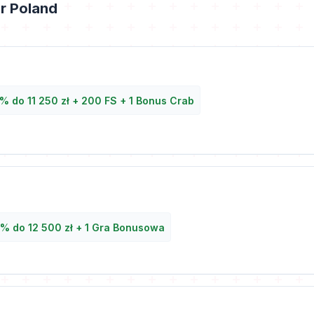
r Poland
% do 11 250 zł + 200 FS + 1 Bonus Crab
GOOD TO KNOW
Minus:
Przetwarzanie wypłat może być 
% do 12 500 zł + 1 Gra Bonusowa
GOOD TO KNOW
Przetwarzanie wypłat może trwać