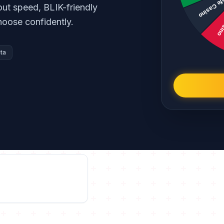
ut speed, BLIK-friendly
oose confidently.
ta