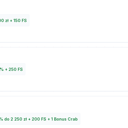
GOOD TO KNOW
Skomplikowane warunki bonusu
0 zł + 150 FS
GOOD TO KNOW
Fewer ongoing promotions
% + 250 FS
GOOD TO KNOW
Limited payment methods
% do 2 250 zł + 200 FS + 1 Bonus Crab