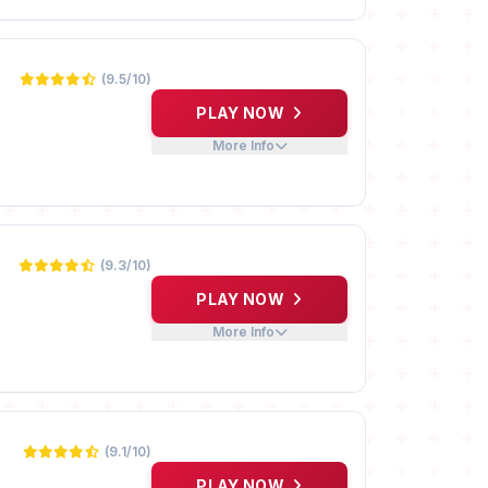
polskiej licencji
(9.5/10)
PLAY NOW
More Info
(9.3/10)
PLAY NOW
More Info
walutowych
(9.1/10)
PLAY NOW