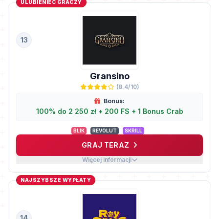
ULUBIENIEC GRACZY
DLACZEGO POLECAMY
RTP: 97%
Min Deposit: 10 zł
Payout speed: 1-3 hours
13
Casino Games: 4000+
WARTO WIEDZIEĆ
Gransino
Limited payment methods
(8.4/10)
Bonus:
100% do 2 250 zł + 200 FS + 1 Bonus Crab
BLIK
REVOLUT
SKRILL
GRAJ TERAZ
Więcej informacji
NAJSZYBSZE WYPŁATY
DLACZEGO POLECAMY
RTP: 97%
Min Deposit: 20 zł
Payout speed: Under 1 hour
14