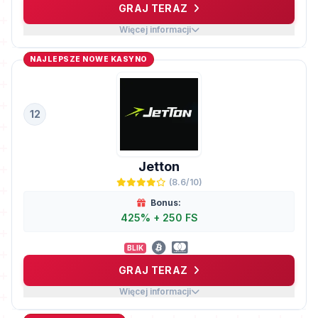
GRAJ TERAZ
Więcej informacji
NAJLEPSZE NOWE KASYNO
DLACZEGO POLECAMY
RTP: 96%
Min Deposit: 5 zł
Payout speed: Instant
12
Casino Games: 7000+
WARTO WIEDZIEĆ
Jetton
Fewer ongoing promotions
(8.6/10)
Bonus:
425% + 250 FS
BLIK
GRAJ TERAZ
Więcej informacji