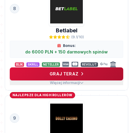
Niski próg wejścia i elastyczne metody bankowe
8
WARTO WIEDZIEĆ
Mniejszy wybór płatności kryptowalutowych
Betlabel
(9.1/10)
Bonus:
do 6000 PLN + 150 darmowych spinów
BLIK
SKRILL
NETELLER
REVOLUT
GRAJ TERAZ
Więcej informacji
NAJLEPSZE DLA HIGH ROLLERÓW
DLACZEGO POLECAMY
Atrakcyjna oferta dla nowych graczy
Dobre rozwiązanie dla graczy preferujących płatności e-
portfelami
9
WARTO WIEDZIEĆ
Wymagania dotyczące obrotu bonusem mogą być wysokie