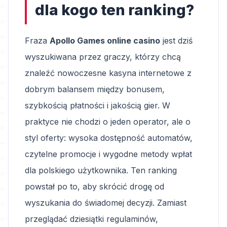
dla kogo ten ranking?
Fraza
Apollo Games online casino
jest dziś
wyszukiwana przez graczy, którzy chcą
znaleźć nowoczesne kasyna internetowe z
dobrym balansem między bonusem,
szybkością płatności i jakością gier. W
praktyce nie chodzi o jeden operator, ale o
styl oferty: wysoka dostępność automatów,
czytelne promocje i wygodne metody wpłat
dla polskiego użytkownika. Ten ranking
powstał po to, aby skrócić drogę od
wyszukania do świadomej decyzji. Zamiast
przeglądać dziesiątki regulaminów,