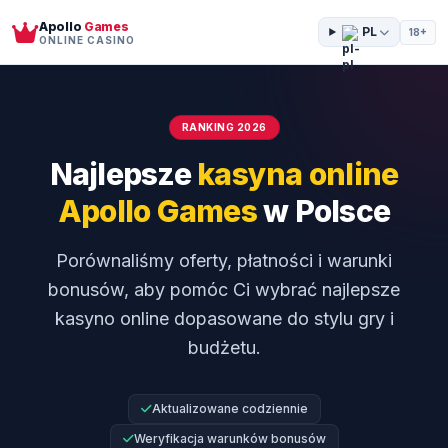
Apollo
Games
PL
18+
ONLINE CASINO
RANKING 2026
Najlepsze
kasyna online
Apollo Games
w Polsce
Porównaliśmy oferty, płatności i warunki
bonusów, aby pomóc Ci wybrać
najlepsze
kasyno online
dopasowane do stylu gry i
budżetu.
Aktualizowane codziennie
Weryfikacja warunków bonusów