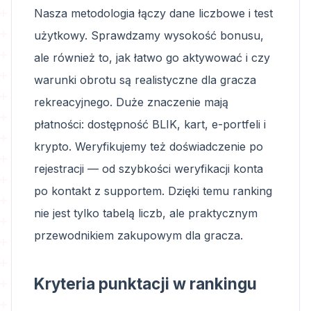
Nasza metodologia łączy dane liczbowe i test
użytkowy. Sprawdzamy wysokość bonusu,
ale również to, jak łatwo go aktywować i czy
warunki obrotu są realistyczne dla gracza
rekreacyjnego. Duże znaczenie mają
płatności: dostępność BLIK, kart, e-portfeli i
krypto. Weryfikujemy też doświadczenie po
rejestracji — od szybkości weryfikacji konta
po kontakt z supportem. Dzięki temu ranking
nie jest tylko tabelą liczb, ale praktycznym
przewodnikiem zakupowym dla gracza.
Kryteria punktacji w rankingu