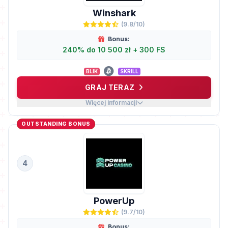
WARTO WIEDZIEĆ
Winshark
Przetwarzanie wypłat może trwać dłużej niż oczekiwano
(9.8/10)
Bonus:
240% do 10 500 zł + 300 FS
BLIK
SKRILL
GRAJ TERAZ
Więcej informacji
OUTSTANDING BONUS
DLACZEGO POLECAMY
RTP: 96%
Minimalny depozyt: 10 zł
Czas wypłaty: 1–24 godziny
4
Gry kasynowe: 7000+
WARTO WIEDZIEĆ
PowerUp
Obsługa klienta nie zawsze jest dostępna 24/7.
(9.7/10)
Bonus: