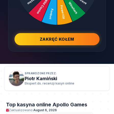
ZAKRĘĆ KOŁEM
SPRAWDZONE PRZEZ:
Piotr Kamiński
Ekspert ds. recenzji kasyn online
Top kasyna online Apollo Games
Zaktualizowano:
August 6, 2026