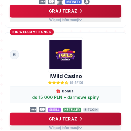
MIFINITY
GRAJ TERAZ
Więcej informacji
BIG WELCOME BONUS
DLACZEGO POLECAMY
Obsługa kont w PLN
Duży wybór gier kasynowych i gier na żywo
Obsługa tradycyjnych płatności i kryptowalut
6
WARTO WIEDZIEĆ
Działa na licencji Curaçao zamiast polskiej licencji
iWild Casino
(9.5/10)
Bonus:
do 15 000 PLN + darmowe spiny
SKRILL
NETELLER
BITCOIN
GRAJ TERAZ
Więcej informacji