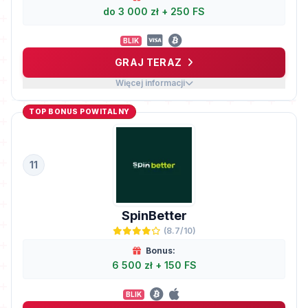
do 3 000 zł + 250 FS
BLIK
GRAJ TERAZ
Więcej informacji
TOP BONUS POWITALNY
DLACZEGO POLECAMY
RTP: 97%
Minimalny depozyt: 10 zł
Czas wypłaty: 1–24 godziny
11
Gry kasynowe: 6000+
WARTO WIEDZIEĆ
SpinBetter
Skomplikowane warunki bonusu
(8.7/10)
Bonus:
6 500 zł + 150 FS
BLIK