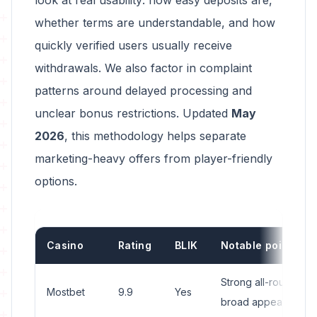
look at real usability: how easy deposits are,
whether terms are understandable, and how
quickly verified users usually receive
withdrawals. We also factor in complaint
patterns around delayed processing and
unclear bonus restrictions. Updated
May
2026
, this methodology helps separate
marketing-heavy offers from player-friendly
options.
Casino
Rating
BLIK
Notable point
Strong all-round val
Mostbet
9.9
Yes
broad appeal