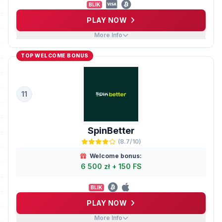
BLIK
PLAY NOW
More Info
TOP WELCOME BONUS
WHY WE LIKE IT
RTP: 97%
Minimalny depozyt: 10 zł
Czas wypłaty: 1–24 godziny
11
Gry kasynowe: 6000+
GOOD TO KNOW
SpinBetter
Skomplikowane warunki bonusu
(8.7/10)
Welcome bonus:
6 500 zł + 150 FS
BLIK
PLAY NOW
More Info