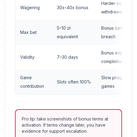
Harder conversio
Wagering
30x–40x bonus
withdrawable cas
5–10 zł
Bonus cancellati
Max bet
equivalent
breach
Bonus expiry bef
Validity
7–30 days
completion
Game
Slow progress on
Slots often 100%
contribution
games
Pro tip: take screenshots of bonus terms at
activation. If terms change later, you have
evidence for support escalation.