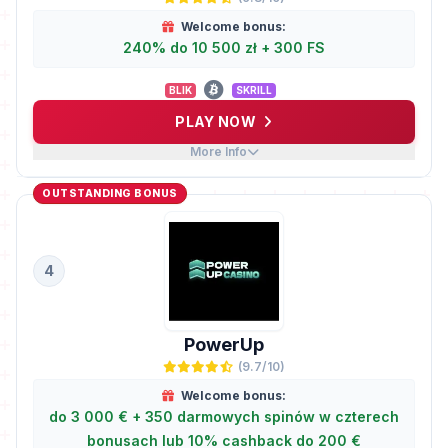
Welcome bonus:
240% do 10 500 zł + 300 FS
BLIK
SKRILL
PLAY NOW
More Info
OUTSTANDING BONUS
WHY WE LIKE IT
RTP: 96%
Minimalny depozyt: 10 zł
Czas wypłaty: 1–24 godziny
4
Gry kasynowe: 7000+
GOOD TO KNOW
PowerUp
Obsługa klienta nie zawsze jest dostępna 24/7.
(9.7/10)
Welcome bonus:
do 3 000 € + 350 darmowych spinów w czterech
bonusach lub 10% cashback do 200 €