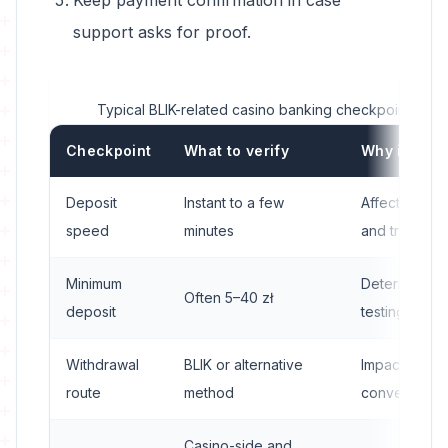
Keep payment confirmation in case
support asks for proof.
Typical BLIK-related casino banking checkpoints in P
Checkpoint
What to verify
Why it matt
Deposit
Instant to a few
Affects gamep
speed
minutes
and trust
Minimum
Determines l
Often 5–40 zł
deposit
testing ability
Withdrawal
BLIK or alternative
Impacts cash
route
method
convenience
Casino-side and