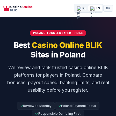
Casino
Online
PL
EN
18+
BLIK
POLAND-FOCUSED EXPERT PICKS
Best
Casino Online BLIK
Sites in Poland
We review and rank trusted casino online BLIK
platforms for players in Poland. Compare
bonuses, payout speed, banking limits, and real
usability
before you register.
Reviewed Monthly
Poland Payment Focus
Responsible Gambling First