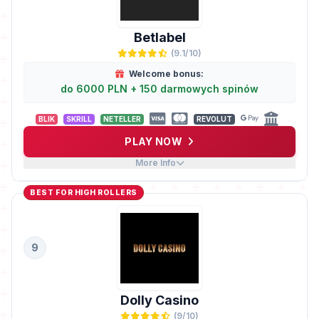
Mniejszy wybór płatności kryptowalutowych
Betlabel
(9.1/10)
Welcome bonus:
do 6000 PLN + 150 darmowych spinów
BLIK
SKRILL
NETELLER
REVOLUT
PLAY NOW
More Info
BEST FOR HIGH ROLLERS
WHY WE LIKE IT
Atrakcyjna oferta dla nowych graczy
Dobre rozwiązanie dla graczy preferujących płatności e-
portfelami
9
GOOD TO KNOW
Wymagania dotyczące obrotu bonusem mogą być wysokie
Dolly Casino
(9/10)