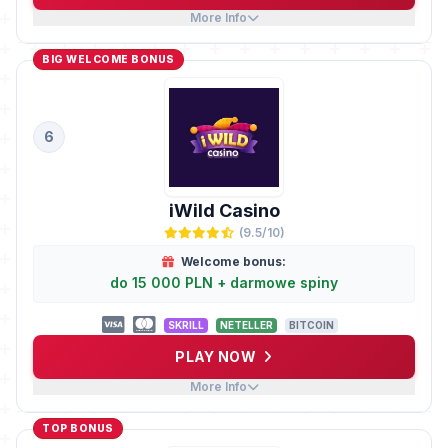
More Info
BIG WELCOME BONUS
WHY WE LIKE IT
Obsługa kont w PLN
Duży wybór gier kasynowych i gier na żywo
Obsługa tradycyjnych płatności i kryptowalut
6
GOOD TO KNOW
Działa na licencji Curaçao zamiast polskiej licencji
iWild Casino
(9.5/10)
Welcome bonus:
do 15 000 PLN + darmowe spiny
SKRILL
NETELLER
BITCOIN
PLAY NOW
More Info
TOP BONUS
WHY WE LIKE IT