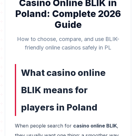
Casino Online BLIK in
Poland: Complete 2026
Guide
How to choose, compare, and use BLIK-
friendly online casinos safely in PL
What casino online
BLIK means for
players in Poland
When people search for
casino online BLIK
,
they usually want one thing: a smoother way