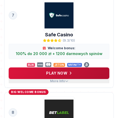
RTP: 96%
Minimalny depozyt: 40 zł
Czas wypłaty: 1–24 godziny
7
Gry kasynowe: 6000+
GOOD TO KNOW
Safe Casino
Licencja offshore
(9.3/10)
Welcome bonus:
100% do 20 000 zł + 1200 darmowych spinów
BLIK
JETON
MIFINITY
PLAY NOW
More Info
BIG WELCOME BONUS
WHY WE LIKE IT
Obsługa BLIK dla szybkich płatności lokalnych
Niski próg wejścia i elastyczne metody bankowe
8
GOOD TO KNOW