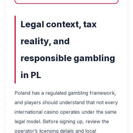
Legal context, tax
reality, and
responsible gambling
in PL
Poland has a regulated gambling framework,
and players should understand that not every
international casino operates under the same
legal model. Before signing up, review the
operator’s licensing details and local