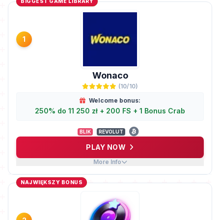
BIGGEST GAME LIBRARY
1
Wonaco
(10/10)
Welcome bonus:
250% do 11 250 zł + 200 FS + 1 Bonus Crab
BLIK
REVOLUT
PLAY NOW
More Info
NAJWIĘKSZY BONUS
WHY WE LIKE IT
RTP: 96%
Minimalny depozyt: 10 zł
Czas wypłaty: 1–24 godziny