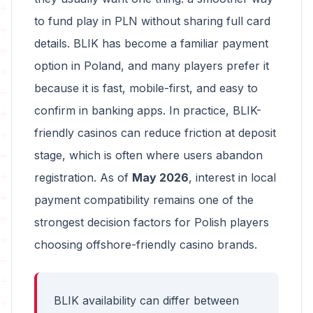
to fund play in PLN without sharing full card
details. BLIK has become a familiar payment
option in Poland, and many players prefer it
because it is fast, mobile-first, and easy to
confirm in banking apps. In practice, BLIK-
friendly casinos can reduce friction at deposit
stage, which is often where users abandon
registration. As of
May 2026
, interest in local
payment compatibility remains one of the
strongest decision factors for Polish players
choosing offshore-friendly casino brands.
BLIK availability can differ between