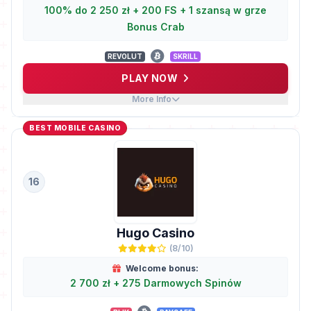
100% do 2 250 zł + 200 FS + 1 szansą w grze
Bonus Crab
REVOLUT
SKRILL
PLAY NOW
More Info
BEST MOBILE CASINO
WHY WE LIKE IT
RTP: 97%
Min Deposit: 20 zł
Payout speed: 1-3 hours
16
Casino Games: 4500+
GOOD TO KNOW
Hugo Casino
Smaller welcome bonus
(8/10)
Welcome bonus:
2 700 zł + 275 Darmowych Spinów