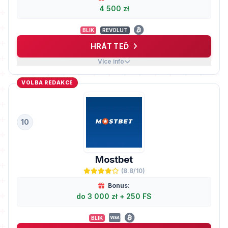
4 500 zł
BLIK
REVOLUT
HRÁT TEĎ
Více info
VOLBA REDAKCE
PROČ SE NÁM LÍBÍ
RTP: 96%
Minimalny depozyt: 20 zł
Czas wypłaty: do 24 godzin
10
Gry kasynowe: 5500+
CO JE DOBRÉ VĚDĚT
Mostbet
Brak darmowych spinów w bonusie powitalnym
(8.8/10)
Bonus:
do 3 000 zł + 250 FS
BLIK