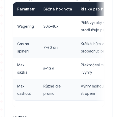
Parametr
Běžná hodnota
Riziko pro hráče
Příliš vysoký wageri
Wagering
30x–40x
prodlužuje plnění
Čas na
Krátká lhůta zvyšuje 
7–30 dní
splnění
propadnutí bonusu
Max
Překročení může zru
5–10 €
sázka
i výhry
Max
Různé dle
Výhry mohou být o
cashout
promo
stropem