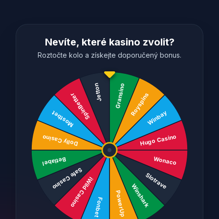
Nevíte, které kasino zvolit?
Roztočte kolo a získejte doporučený bonus.