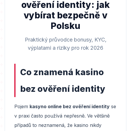
ověření identity: jak
vybírat bezpečně v
Polsku
Praktický průvodce bonusy, KYC,
výplatami a riziky pro rok 2026
Co znamená kasino
bez ověření identity
Pojem
kasyno online bez ověření identity
se
v praxi často používá nepřesně. Ve většině
případů to neznamená, že kasino nikdy