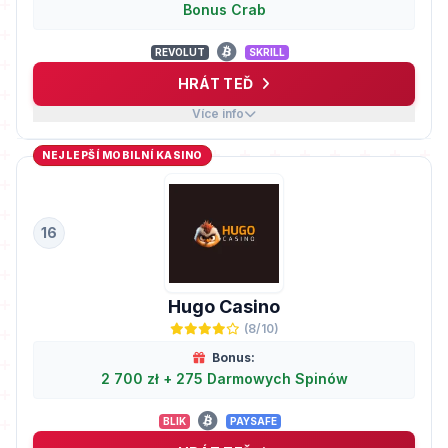
Bonus Crab
REVOLUT
SKRILL
HRÁT TEĎ
Více info
NEJLEPŠÍ MOBILNÍ KASINO
PROČ SE NÁM LÍBÍ
RTP: 97%
Min Deposit: 20 zł
Payout speed: 1-3 hours
16
Casino Games: 4500+
CO JE DOBRÉ VĚDĚT
Hugo Casino
Smaller welcome bonus
(8/10)
Bonus:
2 700 zł + 275 Darmowych Spinów
BLIK
PAYSAFE