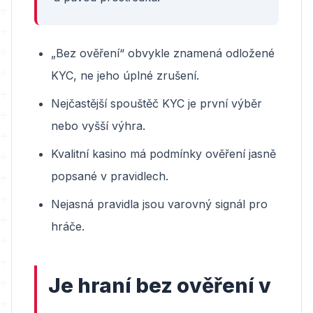
„Bez ověření“ obvykle znamená odložené
KYC, ne jeho úplné zrušení.
Nejčastější spouštěč KYC je první výběr
nebo vyšší výhra.
Kvalitní kasino má podmínky ověření jasně
popsané v pravidlech.
Nejasná pravidla jsou varovný signál pro
hráče.
Je hraní bez ověření v