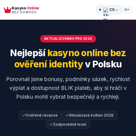
Kasyno
Online
CS
18+
BEZ DOWODU
AKTUALIZOVÁNO PRO 2026
Nejlepší
kasyno online bez
ověření identity
v Polsku
Porovnali jsme bonusy, podmínky sázek, rychlost
výplat a dostupnost
BLIK plateb
, aby si hráči v
Polsku mohli vybrat bezpečněji a rychleji.
Ověřené recenze
Aktualizace květen 2026
Zodpovědné hraní